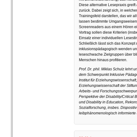
Diese alternative Lesepraxis greif
zurück. Dabei zeigt sich, in welc
Trainingsfeld darstellen, das wir al
lassen bestimmte Umgangsweisen m
Screenreaders aus einem Hören ei
Vortrag sollen diese Kriterien (ins
Einsatz einer individuellen Lesest
Schließlich lässt sich das Konzept
inklusionspädagogisch wenden und
leseschwache Zielgruppen über bl
Menschen hinaus profitieren.
Prof. Dr. phil. Miklas Schulz lehrt 
dem Schwerpunkt Inklusive Pädag
Institut für Erziehungswissenschaf
Erziehungswissenschaft der Stiftun
Arbeits- und Forschungsschwerpun
Perspektive der Disability/Critical 
und Disability in Education, Rekon
Sozialforschung, insbes. Dispositi
leibphänomenologisch informierte 