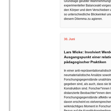
Grundlage geübter Wahrnehmungspr
experimenteller Balanceakt vorges
den Körper und dem Verschieben v
so unterschiedliche Blickwinkel un
diesem Dilemma zu agieren.
30. Juni
Lars Wicke: Involviert Werde
Ausgangspunkt einer relati
pädagogischer Praktiken
In einer anti-repräsentationalistis
neumaterialistische Ansätze sowohl
Forschungsgegenstände unabhängig
gegeben sind, als auch, dass sie b
Konstruktion sind. Forscher*innen 
distanzierte Beobachter*innen denk
Forschungsgegenstände affektiv ve
davon erscheint es vielversprechen
wirkmächtiges Moment in Forsch
Bezug auf die Konstitutionsbeding