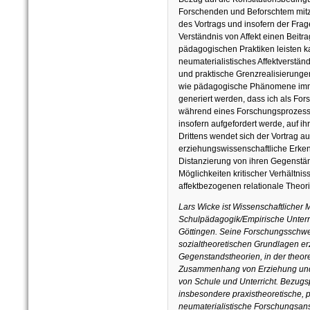
Forschenden und Beforschtem mitz
des Vortrags und insofern der Frag
Verständnis von Affekt einen Beitr
pädagogischen Praktiken leisten kan
neumaterialistisches Affektverständ
und praktische Grenzrealisierungen
wie pädagogische Phänomene imm
generiert werden, dass ich als F
während eines Forschungsprozesses 
insofern aufgefordert werde, auf ih
Drittens wendet sich der Vortrag a
erziehungswissenschaftliche Erkenn
Distanzierung von ihren Gegenstä
Möglichkeiten kritischer Verhältni
affektbezogenen relationale Theori
Lars Wicke ist Wissenschaftlicher 
Schulpädagogik/Empirische Unterri
Göttingen. Seine Forschungsschwe
sozialtheoretischen Grundlagen er
Gegenstandstheorien, in der theor
Zusammenhang von Erziehung und 
von Schule und Unterricht. Bezugs
insbesondere praxistheoretische,
neumaterialistische Forschungsan