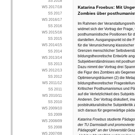
SS 2018
Katarina Froebus: Mit Ungewi
WS 2017/18
Zombies über posthumanis
SS 2017
WS 2016/17
Im Rahmen der Veranstaltungsreihe
SS 2016
widmet sich der Vortrag der Frage
WS 2015/16
posthumanistische Positionen für
SS 2015
darstellen. Ausgangspunkt ist die 
WS 2014/15
für die Verunsicherung klassischer
Grenzen menschlicher Selbstverstän
SS 2014
bildungstheoretische Entwürfe ange
WS 2013/14
Subjektverständnisses mit posthum
SS 2013
Dazu nimmt der Vortrag drei Spannu
WS 2012/13
die Figur des Zombies als Gegene
SS 2012
Optimierungsträumen (2) die Metap
WS 2011/12
bildungstheoretischer Fragestellu
Kritischer Posthumanismus und Pä
SS 2011
auf die Verletzlichkeit des Subjekt
WS 2010/11
Anderen. Der Vortrag diskutiert, i
SS 2010
poststrukturalistische Subjektkrit
WS 2009/10
sich daraus für gegenwärtige päd
SS 2009
Katarina Froebus studierte Pädago
WS 2008/09
der TU Darmstadt und promovierte
SS 2008
Pädagogik“ an der Universität Graz
WS 2007/08