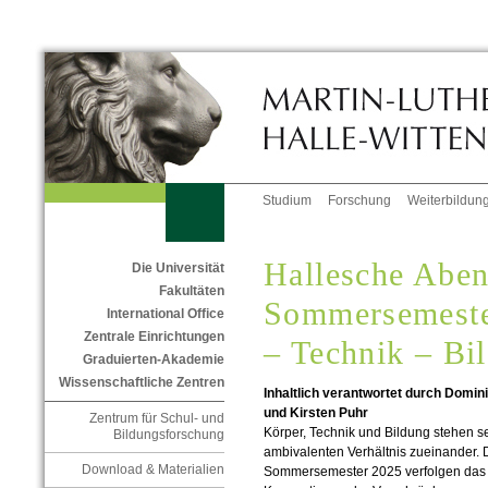
Studium
Forschung
Weiterbildun
Hallesche Abe
Die Universität
Fakultäten
Sommersemeste
International Office
Zentrale Einrichtungen
– Technik – Bi
Graduierten-Akademie
Wissenschaftliche Zentren
Inhaltlich verantwortet durch Domini
und Kirsten Puhr
Zentrum für Schul- und
Körper, Technik und Bildung stehen s
Bildungsforschung
ambivalenten Verhältnis zueinander.
Download & Materialien
Sommersemester 2025 verfolgen das Z