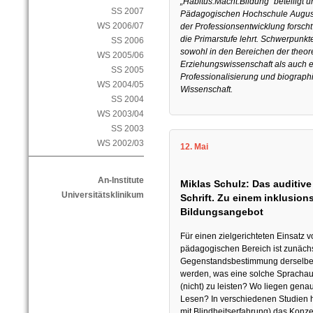
„Habitus.Macht.Bildung“ beteiligt u
SS 2007
Pädagogischen Hochschule Augusti
WS 2006/07
der Professionsentwicklung forscht
die Primarstufe lehrt. Schwerpunkt
SS 2006
sowohl in den Bereichen der theor
WS 2005/06
Erziehungswissenschaft als auch e
SS 2005
Professionalisierung und biograph
WS 2004/05
Wissenschaft.
SS 2004
WS 2003/04
SS 2003
WS 2002/03
12. Mai
An-Institute
Miklas Schulz: Das auditiv
Universitätsklinikum
Schrift. Zu einem inklusio
Bildungsangebot
Für einen zielgerichteten Einsatz
pädagogischen Bereich ist zunächst
Gegenstandsbestimmung derselben 
werden, was eine solche Sprachaus
(nicht) zu leisten? Wo liegen gena
Lesen? In verschiedenen Studien h
mit Blindheitserfahrung) das Konze