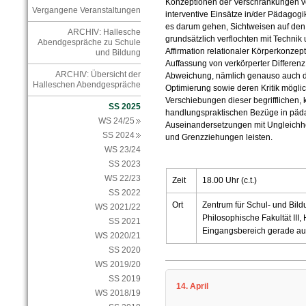
Konzeptionen der Verschränkungen vo
Vergangene Veranstaltungen
interventive Einsätze in/der Pädagogik
es darum gehen, Sichtweisen auf den 
ARCHIV: Hallesche
grundsätzlich verflochten mit Technik
Abendgespräche zu Schule
Affirmation relationaler Körperkonzep
und Bildung
Auffassung von verkörperter Differen
ARCHIV: Übersicht der
Abweichung, nämlich genauso auch d
Halleschen Abendgespräche
Optimierung sowie deren Kritik mögli
Verschiebungen dieser begrifflichen,
SS 2025
handlungspraktischen Bezüge in päda
WS 24/25
Auseinandersetzungen mit Ungleichh
SS 2024
und Grenzziehungen leisten.
WS 23/24
SS 2023
WS 22/23
Zeit
18.00 Uhr (c.t.)
SS 2022
Ort
Zentrum für Schul- und Bil
WS 2021/22
Philosophische Fakultät III
SS 2021
Eingangsbereich gerade au
WS 2020/21
SS 2020
WS 2019/20
SS 2019
14. April
WS 2018/19