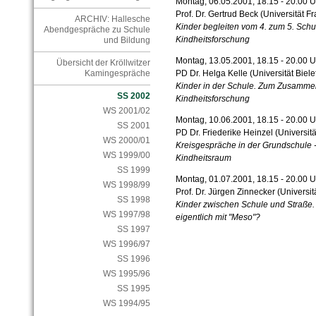
Montag, 06.05.2001, 18.15 - 20.00 U
Prof. Dr. Gertrud Beck (Universität Fr
ARCHIV: Hallesche
Kinder begleiten vom 4. zum 5. Schu
Abendgespräche zu Schule
Kindheitsforschung
und Bildung
Montag, 13.05.2001, 18.15 - 20.00 U
Übersicht der Kröllwitzer
PD Dr. Helga Kelle (Universität Biele
Kamingespräche
Kinder in der Schule. Zum Zusamm
SS 2002
Kindheitsforschung
WS 2001/02
Montag, 10.06.2001, 18.15 - 20.00 U
SS 2001
PD Dr. Friederike Heinzel (Universitä
WS 2000/01
Kreisgespräche in der Grundschule -
WS 1999/00
Kindheitsraum
SS 1999
Montag, 01.07.2001, 18.15 - 20.00 U
WS 1998/99
Prof. Dr. Jürgen Zinnecker (Universit
SS 1998
Kinder zwischen Schule und Straße
WS 1997/98
eigentlich mit "Meso"?
SS 1997
WS 1996/97
SS 1996
WS 1995/96
SS 1995
WS 1994/95