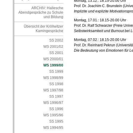
Montag, 13.12.: 18.15-20.00 Uhr
Prof. Dr. Joachim C. Brunstein (Univ
ARCHIV: Hallesche
Implizite und explizite Motivationsp
Abendgespräche zu Schule
und Bildung
Montag, 17.01.: 18.15-20.00 Uhr
Prof. Dr. Ralf Schwarzer (Freie Univer
Übersicht der Kröllwitzer
Selbstwirksamkeit und Burnout bei 
Kamingespräche
Montag, 07.02.: 18.15-20.00 Uhr
SS 2002
Prof. Dr. Reinhard Pekrun (Universi
WS 2001/02
Die Bedeutung von Emotionen für L
SS 2001
WS 2000/01
WS 1999/00
SS 1999
WS 1998/99
SS 1998
WS 1997/98
SS 1997
WS 1996/97
SS 1996
WS 1995/96
SS 1995
WS 1994/95