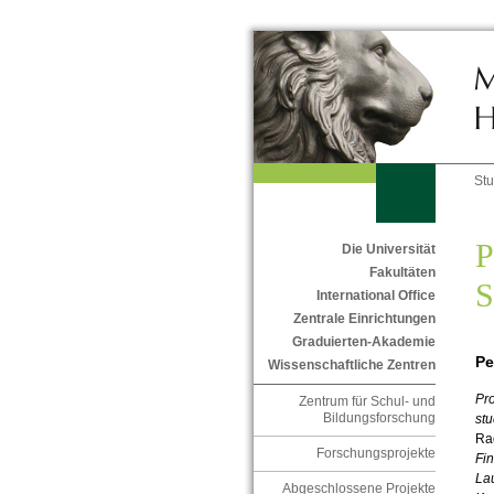
St
P
Die Universität
Fakultäten
S
International Office
Zentrale Einrichtungen
Graduierten-Akademie
Pe
Wissenschaftliche Zentren
Pro
Zentrum für Schul- und
Bildungsforschung
stu
Ra
Forschungsprojekte
Fi
Lau
Abgeschlossene Projekte