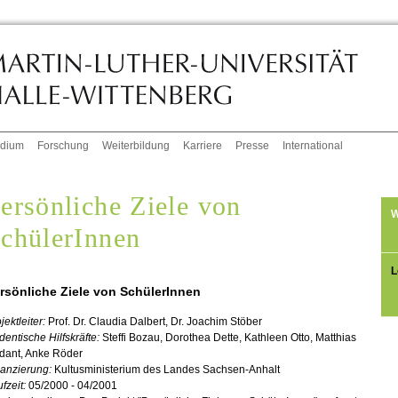
udium
Forschung
Weiterbildung
Karriere
Presse
International
ersönliche Ziele von
W
chülerInnen
L
rsönliche Ziele von SchülerInnen
jektleiter:
Prof. Dr. Claudia Dalbert, Dr. Joachim Stöber
dentische Hilfskräfte:
Steffi Bozau, Dorothea Dette, Kathleen Otto, Matthias
dant, Anke Röder
nanzierung:
Kultusministerium des Landes Sachsen-Anhalt
fzeit:
05/2000 - 04/2001