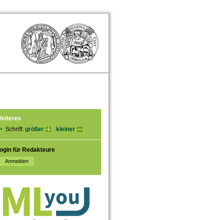
eiteres
Schrift:
größer
kleiner
ogin für Redakteure