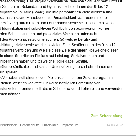
rzbeschreibung:
Das Projekt "Persönliche Ziele von SchülerInnen" umfasst
i Studien mit Sekundar- und GymnasialschülerInnen des 9. bis 12.
uljahres aus Halle (Saale), die ihre persönlichen Ziele auflisten und
nschätzen sowie Fragebögen zu Persönlichkeit, wahrgenommener
erstützung durch Eltern und LehrerInnen sowie schulischer Motivation
 Identifikation und subjektivem Wohlbefinden beantworten. Ferner
den Schulleistungen und prosoziales Verhalten untersucht.
l des Projekts ist es zu untersuchen, (a) welche Berufs- und
bildungsziele sowie welche sozialen Ziele SchülerInnen des 9. bis 12.
uljahres verfolgen und wie sie diese Ziele definieren, (b) welche dieser
le einen förderlichen Einfluss auf Leistung, Sozialverhalten und
hlbefinden haben und (c) welche Rolle dabei Schule,
ülerpersönlichkeit und soziale Unterstützung durch LehrerInnen und
ern spielen.
s Vorhaben soll einen ersten Meilenstein in einem Gesamtprogramm
stellen, welches konkrete Hinweise bezüglich Förderung von
ülerzielen erbringen soll, die in Schulpraxis und Lehrerbildung verwendet
rden können.
Zum Seitenanfang
rierefreiheit
Datenschutz
Disclaimer
Impressum
14.03.2022