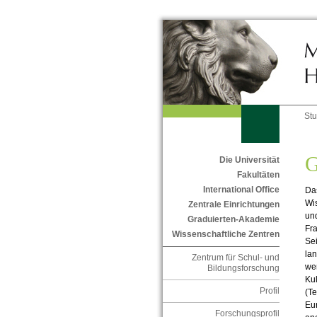
St
G
Die Universität
Fakultäten
International Office
Das
Wis
Zentrale Einrichtungen
un
Graduierten-Akademie
Fra
Wissenschaftliche Zentren
Sei
lan
Zentrum für Schul- und
we
Bildungsforschung
Ku
Profil
(Te
Eur
Forschungsprofil