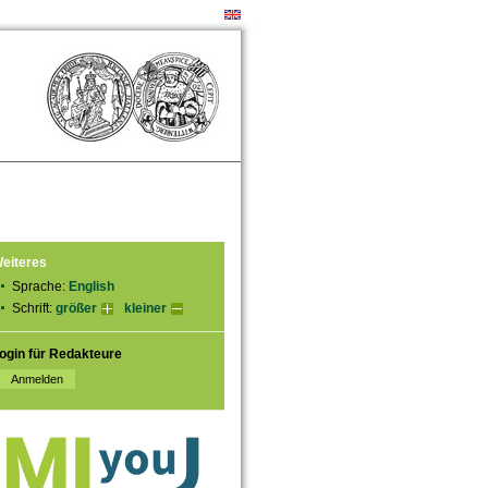
eiteres
Sprache:
English
Schrift:
größer
kleiner
ogin für Redakteure