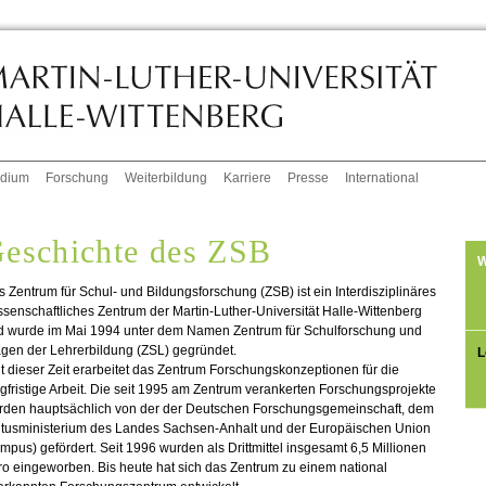
udium
Forschung
Weiterbildung
Karriere
Presse
International
eschichte des ZSB
W
 Zentrum für Schul- und Bildungsforschung (ZSB) ist ein Interdisziplinäres
senschaftliches Zentrum der Martin-Luther-Universität Halle-Wittenberg
d wurde im Mai 1994 unter dem Namen Zentrum für Schulforschung und
gen der Lehrerbildung (ZSL) gegründet.
L
t dieser Zeit erarbeitet das Zentrum Forschungskonzeptionen für die
gfristige Arbeit. Die seit 1995 am Zentrum verankerten Forschungsprojekte
rden hauptsächlich von der der Deutschen Forschungsgemeinschaft, dem
ltusministerium des Landes Sachsen-Anhalt und der Europäischen Union
mpus) gefördert. Seit 1996 wurden als Drittmittel insgesamt 6,5 Millionen
o eingeworben. Bis heute hat sich das Zentrum zu einem national