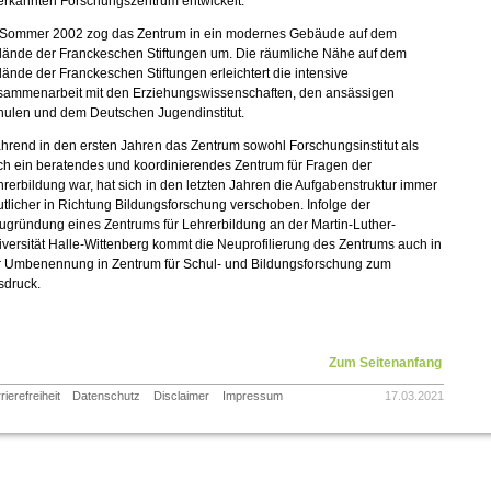
erkannten Forschungszentrum entwickelt.
 Sommer 2002 zog das Zentrum in ein modernes Gebäude auf dem
lände der Franckeschen Stiftungen um. Die räumliche Nähe auf dem
ände der Franckeschen Stiftungen erleichtert die intensive
sammenarbeit mit den Erziehungswissenschaften, den ansässigen
hulen und dem Deutschen Jugendinstitut.
rend in den ersten Jahren das Zentrum sowohl Forschungsinstitut als
ch ein beratendes und koordinierendes Zentrum für Fragen der
rerbildung war, hat sich in den letzten Jahren die Aufgabenstruktur immer
tlicher in Richtung Bildungsforschung verschoben. Infolge der
gründung eines Zentrums für Lehrerbildung an der Martin-Luther-
versität Halle-Wittenberg kommt die Neuprofilierung des Zentrums auch in
r Umbenennung in Zentrum für Schul- und Bildungsforschung zum
sdruck.
Zum Seitenanfang
rierefreiheit
Datenschutz
Disclaimer
Impressum
17.03.2021