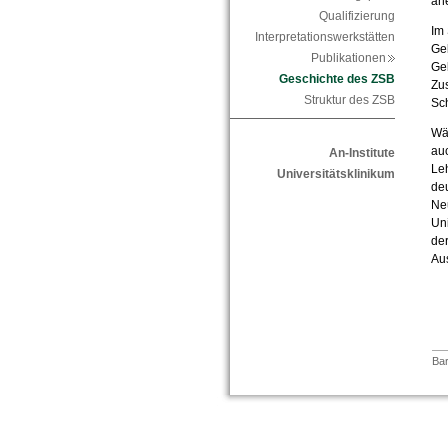
an
Qualifizierung
Im
Interpretationswerkstätten
Ge
Publikationen
Gel
Geschichte des ZSB
Zu
Struktur des ZSB
Sc
Wäh
au
An-Institute
Leh
Universitätsklinikum
deu
Neu
Uni
de
Au
Bar