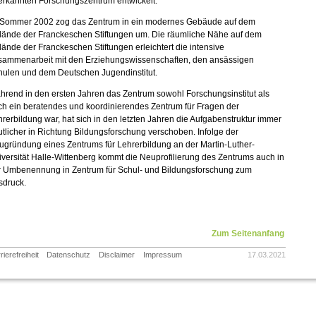
erkannten Forschungszentrum entwickelt.
 Sommer 2002 zog das Zentrum in ein modernes Gebäude auf dem
lände der Franckeschen Stiftungen um. Die räumliche Nähe auf dem
ände der Franckeschen Stiftungen erleichtert die intensive
sammenarbeit mit den Erziehungswissenschaften, den ansässigen
hulen und dem Deutschen Jugendinstitut.
rend in den ersten Jahren das Zentrum sowohl Forschungsinstitut als
ch ein beratendes und koordinierendes Zentrum für Fragen der
rerbildung war, hat sich in den letzten Jahren die Aufgabenstruktur immer
tlicher in Richtung Bildungsforschung verschoben. Infolge der
gründung eines Zentrums für Lehrerbildung an der Martin-Luther-
versität Halle-Wittenberg kommt die Neuprofilierung des Zentrums auch in
r Umbenennung in Zentrum für Schul- und Bildungsforschung zum
sdruck.
Zum Seitenanfang
rierefreiheit
Datenschutz
Disclaimer
Impressum
17.03.2021