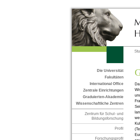
St
G
Die Universität
Fakultäten
International Office
Das
Wis
Zentrale Einrichtungen
un
Graduierten-Akademie
Fra
Wissenschaftliche Zentren
Sei
lan
Zentrum für Schul- und
we
Bildungsforschung
Ku
Profil
(Te
Eur
Forschungsprofil