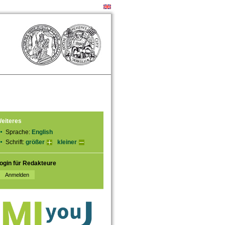
eiteres
Sprache:
English
Schrift:
größer
kleiner
ogin für Redakteure