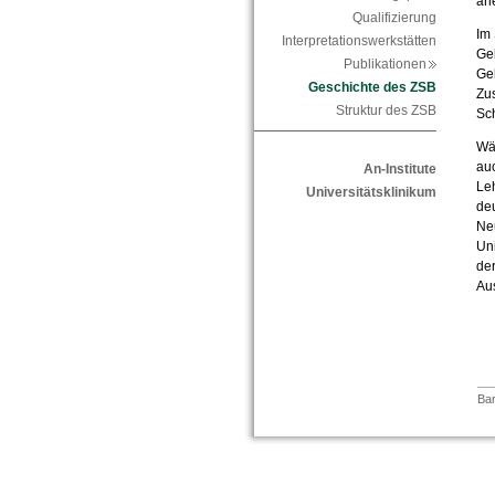
an
Qualifizierung
Im
Interpretationswerkstätten
Ge
Publikationen
Gel
Geschichte des ZSB
Zu
Struktur des ZSB
Sc
Wäh
au
An-Institute
Leh
Universitätsklinikum
deu
Neu
Uni
de
Au
Bar