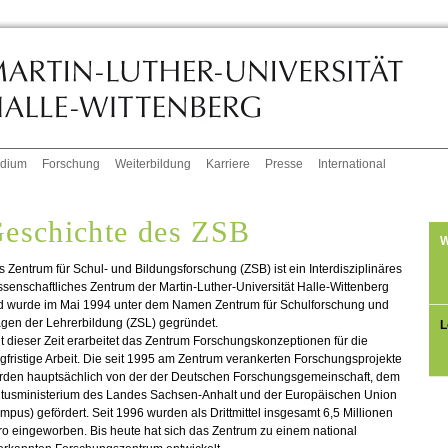
udium
Forschung
Weiterbildung
Karriere
Presse
International
eschichte des ZSB
W
 Zentrum für Schul- und Bildungsforschung (ZSB) ist ein Interdisziplinäres
senschaftliches Zentrum der Martin-Luther-Universität Halle-Wittenberg
d wurde im Mai 1994 unter dem Namen Zentrum für Schulforschung und
gen der Lehrerbildung (ZSL) gegründet.
L
t dieser Zeit erarbeitet das Zentrum Forschungskonzeptionen für die
gfristige Arbeit. Die seit 1995 am Zentrum verankerten Forschungsprojekte
rden hauptsächlich von der der Deutschen Forschungsgemeinschaft, dem
ltusministerium des Landes Sachsen-Anhalt und der Europäischen Union
mpus) gefördert. Seit 1996 wurden als Drittmittel insgesamt 6,5 Millionen
o eingeworben. Bis heute hat sich das Zentrum zu einem national