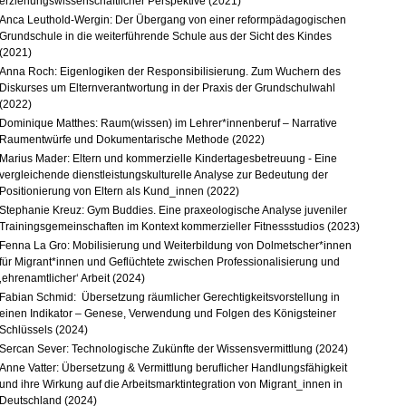
erziehungswissenschaftlicher Perspektive (2021)
Anca Leuthold-Wergin: Der Übergang von einer reformpädagogischen
Grundschule in die weiterführende Schule aus der Sicht des Kindes
(2021)
Anna Roch: Eigenlogiken der Responsibilisierung. Zum Wuchern des
Diskurses um Elternverantwortung in der Praxis der Grundschulwahl
(2022)
Dominique Matthes: Raum(wissen) im Lehrer*innenberuf – Narrative
Raumentwürfe und Dokumentarische Methode (2022)
Marius Mader: Eltern und kommerzielle Kindertagesbetreuung - Eine
vergleichende dienstleistungskulturelle Analyse zur Bedeutung der
Positionierung von Eltern als Kund_innen (2022)
Stephanie Kreuz: Gym Buddies. Eine praxeologische Analyse juveniler
Trainingsgemeinschaften im Kontext kommerzieller Fitnessstudios (2023)
Fenna La Gro: Mobilisierung und Weiterbildung von Dolmetscher*innen
für Migrant*innen und Geflüchtete zwischen Professionalisierung und
‚ehrenamtlicher‘ Arbeit (2024)
Fabian Schmid: Übersetzung räumlicher Gerechtigkeitsvorstellung in
einen Indikator – Genese, Verwendung und Folgen des Königsteiner
Schlüssels (2024)
Sercan Sever: Technologische Zukünfte der Wissensvermittlung (2024)
Anne Vatter: Übersetzung & Vermittlung beruflicher Handlungsfähigkeit
und ihre Wirkung auf die Arbeitsmarktintegration von Migrant_innen in
Deutschland (2024)