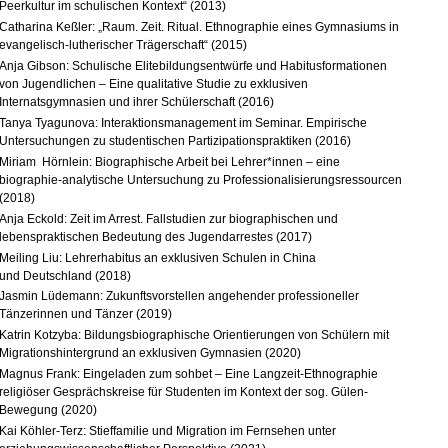
Peerkultur im schulischen Kontext“ (2013)
Catharina Keßler: „Raum. Zeit. Ritual. Ethnographie eines Gymnasiums in
evangelisch-lutherischer Trägerschaft“ (2015)
Anja Gibson: Schulische Elitebildungsentwürfe und Habitusformationen
von Jugendlichen – Eine qualitative Studie zu exklusiven
Internatsgymnasien und ihrer Schülerschaft (2016)
Tanya Tyagunova: Interaktionsmanagement im Seminar. Empirische
Untersuchungen zu studentischen Partizipationspraktiken (2016)
Miriam Hörnlein: Biographische Arbeit bei Lehrer*innen – eine
biographie‐analytische Untersuchung zu Professionalisierungsressourcen
(2018)
Anja Eckold: Zeit im Arrest. Fallstudien zur biographischen und
lebenspraktischen Bedeutung des Jugendarrestes (2017)
Meiling Liu: Lehrerhabitus an exklusiven Schulen in China
und Deutschland (2018)
Jasmin Lüdemann: Zukunftsvorstellen angehender professioneller
Tänzerinnen und Tänzer (2019)
Katrin Kotzyba: Bildungsbiographische Orientierungen von Schülern mit
Migrationshintergrund an exklusiven Gymnasien (2020)
Magnus Frank: Eingeladen zum sohbet – Eine Langzeit-Ethnographie
religiöser Gesprächskreise für Studenten im Kontext der sog. Gülen-
Bewegung (2020)
Kai Köhler-Terz: Stieffamilie und Migration im Fernsehen unter