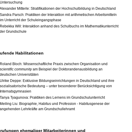
Untersuchung
Alexander Mitterle: Stratifikationen der Hochschulbildung in Deutschland
Sandra Parsch: Praktiken der Interaktion mit arithmetischen Arbeitsmitteln
im Unterricht der Schuleingangsphase
Rebekka Will: Interaktion anhand des Schulbuchs im Mathematikunterricht
der Grundschule
ufende Habilitationen
Roland Bloch: Wissenschaftliche Praxis zwischen Organisation und
scientific community
am Beispiel der Doktorandenausbildung an
deutschen Universitäten
Ulrike Deppe: Exklusive Bildungseinrichtungen in Deutschland und ihre
sozialisatorische Bedeutung – unter besonderer Berücksichtigung von
Internatsgymnasien
Tanya Tyagunova:
Praktiken des Lernens im Grundschulunterricht
Meiling Liu:
Biographie, Habitus und Profession - Habitusgenese der
angehenden Lehrkräfte am Grundschullehramt
rufungen ehemaliger Mitarbeiterinnen und