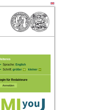
eiteres
Sprache:
English
Schrift:
größer
kleiner
ogin für Redakteure