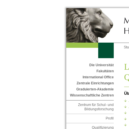
St
L
Die Universität
Fakultäten
Q
International Office
Zentrale Einrichtungen
Graduierten-Akademie
Üb
Wissenschaftliche Zentren
Zentrum für Schul- und
Bildungsforschung
Profil
Qualifizierung