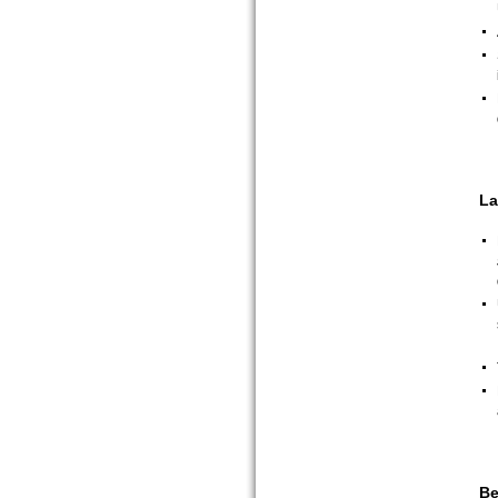
La
Be