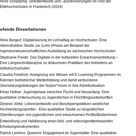
Anne Schippling: Selbstentwürfe und –positionierungen im Feld der
Elitehochschulen in Frankreich (2024)
ufende Dissertationen
Aline Bergert:
Digitalisierung im Lehralltag an Hochschulen. Eine
rekonstruktive Studie zur (Lehr-)Praxis am Beispiel der
ingenieurwissenschaftlichen Ausbildung an sächsischen Hochschulen
Stephanie Freide:
Das Digitale in der kulturellen Erwachsenenbildung –
Eine Längsschnittanalyse zu diskursiven Praktiken des Anbietens an
Volkshochschulen
Claudia Friedrich:
Aneignung von Wissen mit E-Learning-Programmen im
Rahmen betrieblicher Weiterbildung und damit verbundene
Übersetzungsleitungen der Nutzer*innen in ihre Arbeitssituation
Kilian Hüfner: Jugendphase zwischen Flucht und Neuanfang. Eine
qualitative Untersuchung zu Jugendlichen in Flüchtlingsunterkünften
Desiree Jörke: Lebensentwürfe und Berufsperspektiven weiblicher
Hochleistungssportler ‐ Eine qualitative Studie zu biografischen
Orientierungen von jugendlichen und erwachsenen Profifußballerinnen
Entwicklung und Validierung eines bild- und videovignettenbasierten
Erhebungsinstrumentes
Patrick Leinhos: Queeres' Engagement im Jugendalter. Eine qualitative