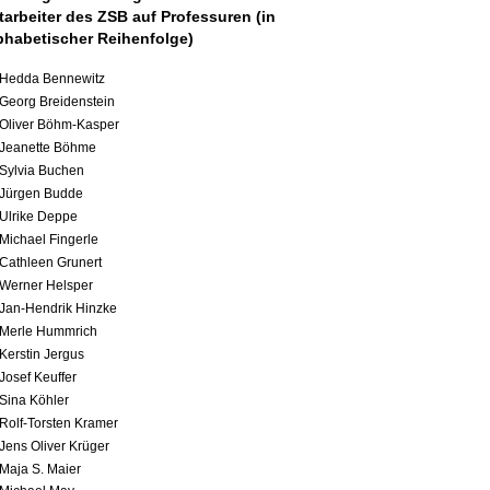
tarbeiter des ZSB auf Professuren (in
phabetischer Reihenfolge)
Hedda Bennewitz
Georg Breidenstein
Oliver Böhm-Kasper
Jeanette Böhme
Sylvia Buchen
Jürgen Budde
Ulrike Deppe
Michael Fingerle
Cathleen Grunert
Werner Helsper
Jan-Hendrik Hinzke
Merle Hummrich
Kerstin Jergus
Josef Keuffer
Sina Köhler
Rolf-Torsten Kramer
Jens Oliver Krüger
Maja S. Maier