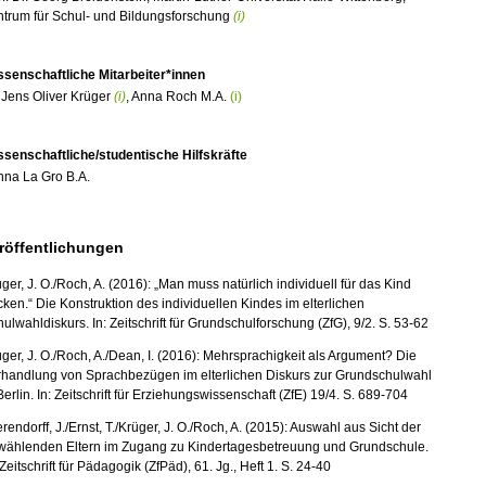
ntrum für Schul- und Bildungsforschung
(i)
ssenschaftliche Mitarbeiter*innen
 Jens Oliver Krüger
(i)
, Anna Roch M.A.
(i)
ssenschaftliche/studentische Hilfskräfte
nna La Gro B.A.
röffentlichungen
ger, J. O./Roch, A. (2016): „Man muss natürlich individuell für das Kind
ken.“ Die Konstruktion des individuellen Kindes im elterlichen
ulwahldiskurs. In: Zeitschrift für Grundschulforschung (ZfG), 9/2. S. 53-62
ger, J. O./Roch, A./Dean, I. (2016): Mehrsprachigkeit als Argument? Die
rhandlung von Sprachbezügen im elterlichen Diskurs zur Grundschulwahl
Berlin. In: Zeitschrift für Erziehungswissenschaft (ZfE) 19/4. S. 689-704
rendorff, J./Ernst, T./Krüger, J. O./Roch, A. (2015): Auswahl aus Sicht der
wählenden Eltern im Zugang zu Kindertagesbetreuung und Grundschule.
 Zeitschrift für Pädagogik (ZfPäd), 61. Jg., Heft 1. S. 24-40