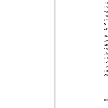
„ex
For
kon
ins
an
Pr
Gle
Da
wo
Do
der
bi
Elt
Exz
na
elt
Ver
Bar