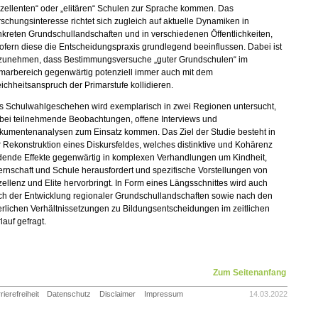
zellenten“ oder „elitären“ Schulen zur Sprache kommen. Das
schungsinteresse richtet sich zugleich auf aktuelle Dynamiken in
kreten Grundschullandschaften und in verschiedenen Öffentlichkeiten,
ofern diese die Entscheidungspraxis grundlegend beeinflussen. Dabei ist
zunehmen, dass Bestimmungsversuche „guter Grundschulen“ im
imarbereich gegenwärtig potenziell immer auch mit dem
ichheitsanspruch der Primarstufe kollidieren.
s Schulwahlgeschehen wird exemplarisch in zwei Regionen untersucht,
bei teilnehmende Beobachtungen, offene Interviews und
kumentenanalysen zum Einsatz kommen. Das Ziel der Studie besteht in
 Rekonstruktion eines Diskursfeldes, welches distinktive und Kohärenz
ldende Effekte gegenwärtig in komplexen Verhandlungen um Kindheit,
ernschaft und Schule herausfordert und spezifische Vorstellungen von
ellenz und Elite hervorbringt. In Form eines Längsschnittes wird auch
ch der Entwicklung regionaler Grundschullandschaften sowie nach den
erlichen Verhältnissetzungen zu Bildungsentscheidungen im zeitlichen
lauf gefragt.
Zum Seitenanfang
rierefreiheit
Datenschutz
Disclaimer
Impressum
14.03.2022