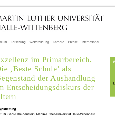
udium
Forschung
Weiterbildung
Karriere
Presse
International
xzellenz im Primarbereich.
W
ie ‚Beste Schule’ als
egenstand der Aushandlung
L
m Entscheidungsdiskurs der
ltern
jektleitung
f. Dr. Georg Breidenstein, Martin-Luther-Universität Halle-Wittenberg,