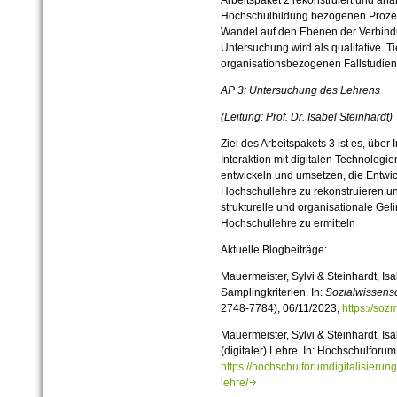
Arbeitspaket 2 rekonstruiert und analy
Hochschulbildung bezogenen Prozes
Wandel auf den Ebenen der Verbindu
Untersuchung wird als qualitative ‚
organisationsbezogenen Fallstudien 
AP 3: Untersuchung des Lehrens
(Leitung: Prof. Dr. Isabel Steinhardt)
Ziel des Arbeitspakets 3 ist es, über
Interaktion mit digitalen Technologie
entwickeln und umsetzen, die Entwick
Hochschullehre zu rekonstruieren un
strukturelle und organisationale Ge
Hochschullehre zu ermitteln
Aktuelle Blogbeiträge:
Mauermeister, Sylvi & Steinhardt, I
Samplingkriterien. In:
Sozialwissens
2748-7784), 06/11/2023,
https://so
Mauermeister, Sylvi & Steinhardt, Isa
(digitaler) Lehre. In: Hochschulforum 
https://hochschulforumdigitalisierung
lehre/