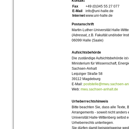
Kontakt
Fax
+49 (0)345 55 27 077
E-Mail
info@uni-halle.de
Internet
www.uni-halle.de
Postanschrift
Martin-Luther-Universität Halle-Witt
(Adressat, z.B. Fakultät und/oder Inst
06099 Halle (Saale)
Aufsichtsbehörde
Die zuständige Aufsichtsbehörde ist
Ministerium für Wissenschaft, Ener
Sachsen-Anhalt
Leipziger Straße 58
39112 Magdeburg
E-Mail:
poststelle@mwu.sachsen-anh
Web:
mwu.sachsen-anhalt.de
Urheberrechtshinweis
Bitte beachten Sie, dass alle Texte, 
Arrangements - soweit nicht anders er
Universität Halle-Wittenberg selbst 
Urheberrechts unterliegen.
Sie dürfen damit beispielsweise wed