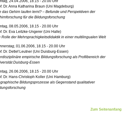
tag, 24.04.2006, 18.15 - 20.00 Uhr
f. Dr. Anna Katharina Braun (Uni Magdeburg)
 das Gehirn laufen lernt? – Befunde und Perspektiven der
irnforschung für die Bildungsforschung
tag, 08.05.2006, 18.15 - 20.00 Uhr
f. Dr. Eva Leitzke-Ungerer (Uni Halle)
 Rolle der Mehrsprachigkeitsdidaktik in einer multilingualen Welt
nnerstag
, 01.06.2006, 18.15 - 20.00 Uhr
f. Dr. Detlef Leutner (Uni Duisburg-Essen)
erdisziplinäre empirische Bildungsforschung als Profilbereich der
versität Duisburg-Essen
tag, 26.06.2006, 18.15 - 20.00 Uhr
f. Dr. Hans-Christoph Koller (Uni Hamburg)
graphische Bildungsprozesse als Gegenstand qualitativer
ldungsforschung
Zum Seitenanfang