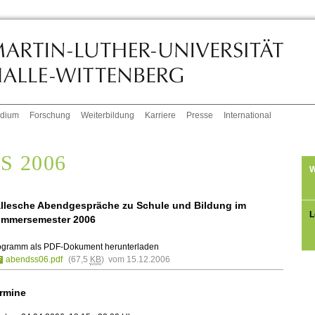
udium
Forschung
Weiterbildung
Karriere
Presse
International
S 2006
W
llesche Abendgespräche zu Schule und Bildung im
L
mmersemester 2006
ogramm als PDF-Dokument herunterladen
abendss06.pdf
(67,5
KB
) vom 15.12.2006
rmine