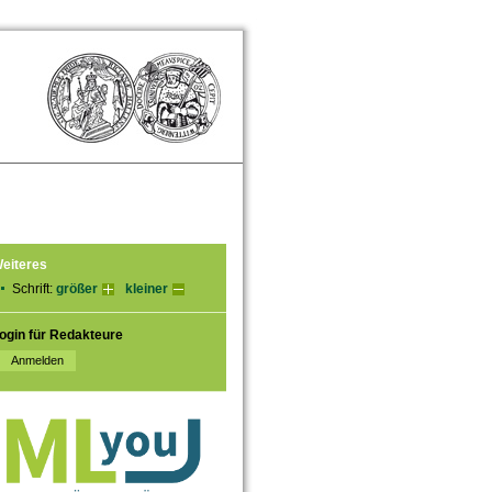
eiteres
Schrift:
größer
kleiner
ogin für Redakteure