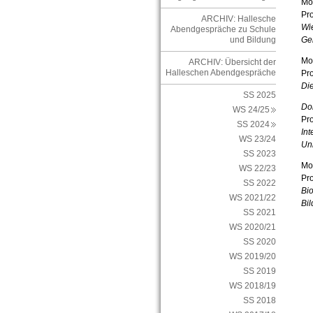
Mon
Pro
ARCHIV: Hallesche
Wie
Abendgespräche zu Schule
Geh
und Bildung
Mon
ARCHIV: Übersicht der
Halleschen Abendgespräche
Pro
Die
SS 2025
Do
WS 24/25
Pro
SS 2024
Int
WS 23/24
Uni
SS 2023
Mon
WS 22/23
Pro
SS 2022
Bio
WS 2021/22
Bi
SS 2021
WS 2020/21
SS 2020
WS 2019/20
SS 2019
WS 2018/19
SS 2018